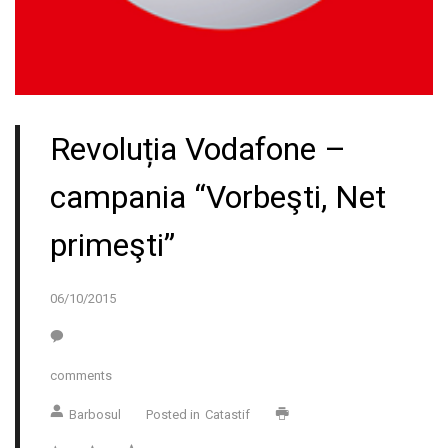
Revoluția Vodafone –
campania “Vorbeşti, Net
primeşti”
06/10/2015
comments
Barbosul
Posted in
Catastif