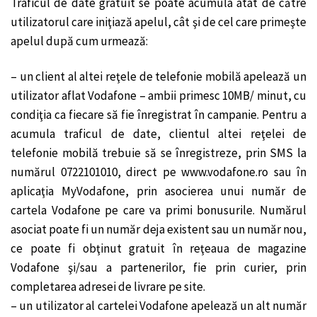
Traficul de date gratuit se poate acumula atât de către
utilizatorul care iniţiază apelul, cât şi de cel care primeşte
apelul după cum urmează:
– un client al altei reţele de telefonie mobilă apelează un
utilizator aflat Vodafone – ambii primesc 10MB/ minut, cu
condiţia ca fiecare să fie înregistrat în campanie. Pentru a
acumula traficul de date, clientul altei reţelei de
telefonie mobilă trebuie să se înregistreze, prin SMS la
numărul 0722101010, direct pe www.vodafone.ro sau în
aplicaţia MyVodafone, prin asocierea unui număr de
cartela Vodafone pe care va primi bonusurile. Numărul
asociat poate fi un număr deja existent sau un număr nou,
ce poate fi obţinut gratuit în reţeaua de magazine
Vodafone şi/sau a partenerilor, fie prin curier, prin
completarea adresei de livrare pe site.
– un utilizator al cartelei Vodafone apelează un alt număr