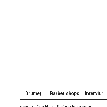
Drumeții
Barber shops
Interviuri
Home
Catastif
Rosé-ul este noul negru