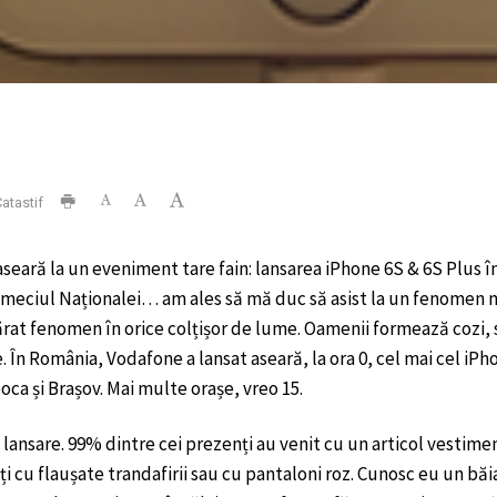
atastif
seară la un eveniment tare fain: lansarea iPhone 6S & 6S Plus în
a meciul Naționalei… am ales să mă duc să asist la un fenomen 
rat fenomen în orice colțișor de lume. Oamenii formează cozi,
. În România, Vodafone a lansat aseară, la ora 0, cel mai cel iPh
ca și Brașov. Mai multe orașe, vreo 15.
 lansare. 99% dintre cei prezenți au venit cu un articol vestime
ți cu flaușate trandafirii sau cu pantaloni roz. Cunosc eu un băia