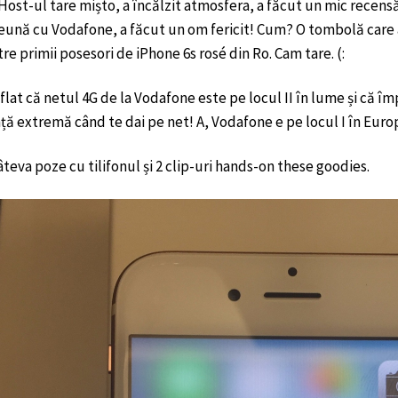
 Host-ul tare mișto, a încălzit atmosfera, a făcut un mic recensă
eună cu Vodafone, a făcut un om fericit! Cum? O tombolă care a
re primii posesori de iPhone 6s rosé din Ro. Cam tare. (:
flat că netul 4G de la Vodafone este pe locul II în lume și că î
ă extremă când te dai pe net! A, Vodafone e pe locul I în Europa
âteva poze cu tilifonul și 2 clip-uri hands-on these goodies.