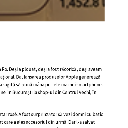
 Ro. Deși a plouat, deși a fost răcorică, deși aveam
național. Da, lansarea produselor Apple generează
 se agită să pună mâna pe cele mai noi smartphone-
one. În București la shop-ul din Centrul Vechi, în
ntar rosé. A fost surprinzător să vezi domni cu batic
t care a ales accesoriul din urmă. Dar l-a salvat