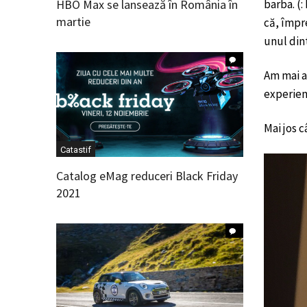
HBO Max se lansează în România în
barba. (:
martie
că, împr
unul dint
Am mai a
experienț
Mai jos c
Catastif
Catalog eMag reduceri Black Friday
2021