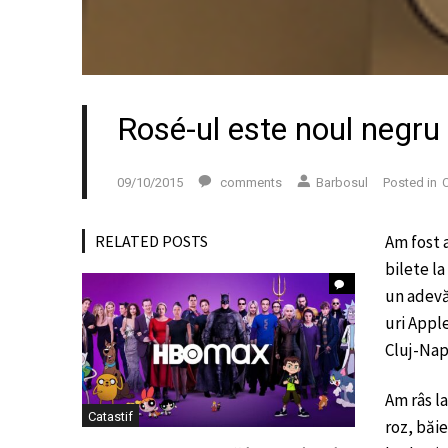
Rosé-ul este noul negru
09/10/2015
comments
Barbosul
Posted in
C
RELATED POSTS
Am fost a
bilete l
un adevă
uri Apple
Cluj-Napo
Am râs la
Catastif
roz, băie