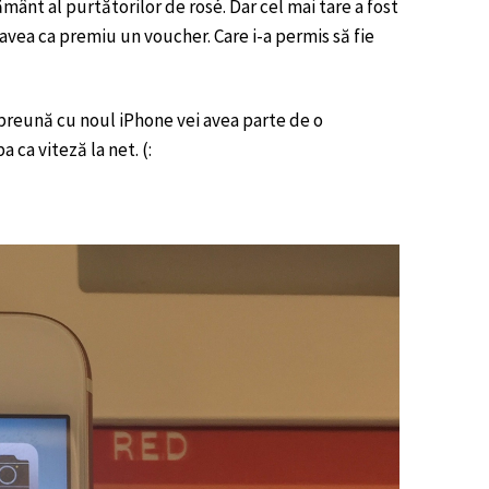
mânt al purtătorilor de rosé. Dar cel mai tare a fost
vea ca premiu un voucher. Care i-a permis să fie
mpreună cu noul iPhone vei avea parte de o
 ca viteză la net. (: